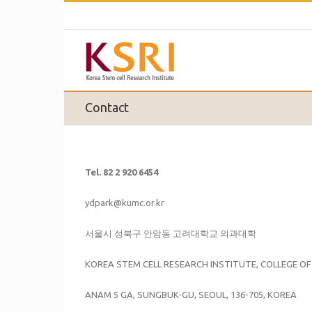
Contact
Tel. 82 2 920 6454
ydpark@kumc.or.kr
서울시 성북구 안암동 고려대학교 의과대학
KOREA STEM CELL RESEARCH INSTITUTE, COLLEGE OF
ANAM 5 GA, SUNGBUK-GU, SEOUL, 136-705, KOREA