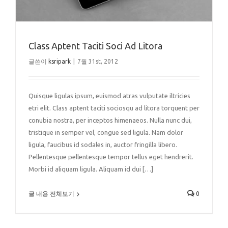
Class Aptent Taciti Soci Ad Litora
글쓴이
ksripark
|
7월 31st, 2012
Quisque ligulas ipsum, euismod atras vulputate iltricies
etri elit. Class aptent taciti sociosqu ad litora torquent per
conubia nostra, per inceptos himenaeos. Nulla nunc dui,
tristique in semper vel, congue sed ligula. Nam dolor
ligula, faucibus id sodales in, auctor fringilla libero.
Pellentesque pellentesque tempor tellus eget hendrerit.
Morbi id aliquam ligula. Aliquam id dui […]
글 내용 전체보기
0