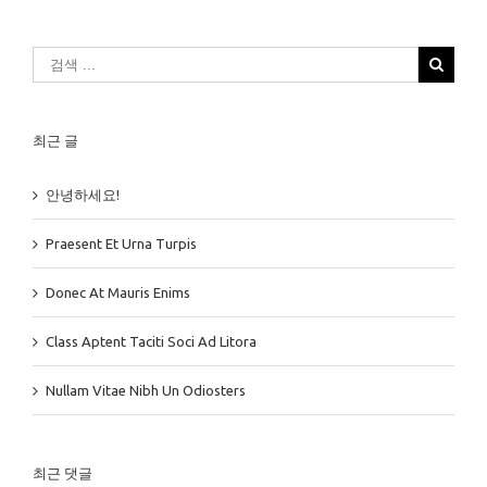
최근 글
안녕하세요!
Praesent Et Urna Turpis
Donec At Mauris Enims
Class Aptent Taciti Soci Ad Litora
Nullam Vitae Nibh Un Odiosters
최근 댓글